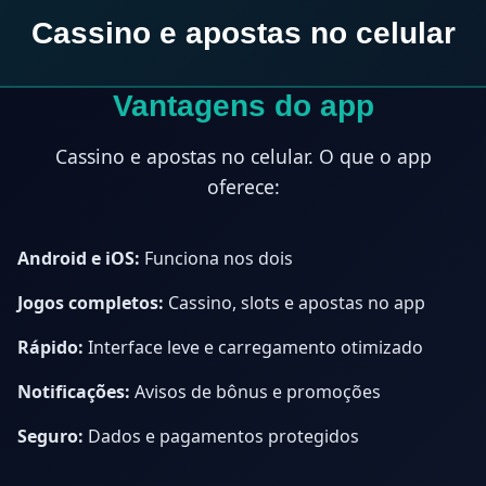
Cassino e apostas no celular
Vantagens do app
Cassino e apostas no celular. O que o app
oferece:
Android e iOS:
Funciona nos dois
Jogos completos:
Cassino, slots e apostas no app
Rápido:
Interface leve e carregamento otimizado
Notificações:
Avisos de bônus e promoções
Seguro:
Dados e pagamentos protegidos