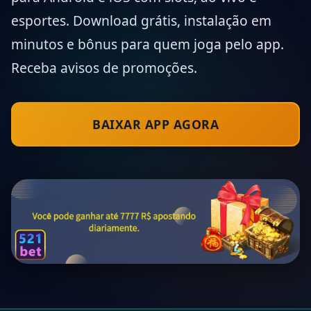
esportes. Download grátis, instalação em
minutos e bônus para quem joga pelo app.
Receba avisos de promoções.
BAIXAR APP AGORA