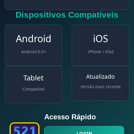
Dispositivos Compatíveis
Android
iOS
Android 6.0+
iPhone / iPad
Atualizado
Tablet
Versão mais recente
Compatível
Acesso Rápido
LOGIN